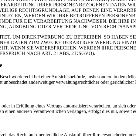
VERARBEITUNG IHRER PERSONENBEZOGENEN DATEN WIDE
EWEILIGE RECHTSGRUNDLAGE, AUF DENEN EINE VERARBE
NLEGEN, WERDEN WIR IHRE BETROFFENEN PERSONENBE
DE FÜR DIE VERARBEITUNG NACHWEISEN, DIE IHRE IN
G, AUSÜBUNG ODER VERTEIDIGUNG VON RECHTSANSPRÜC
T, UM DIREKTWERBUNG ZU BETREIBEN, SO HABEN SIE
ER DATEN ZUM ZWECKE DERARTIGER WERBUNG EINZULEG
EHT. WENN SIE WIDERSPRECHEN, WERDEN IHRE PERSO
PRUCH NACH ART. 21 ABS. 2 DSGVO).
e
schwerderecht bei einer Aufsichtsbehörde, insbesondere in dem Mitgli
 unbeschadet anderweitiger verwaltungsrechtlicher oder gerichtlicher 
oder in Erfüllung eines Vertrags automatisiert verarbeiten, an sich od
n einen anderen Verantwortlichen verlangen, erfolgt dies nur, soweit e
zeit das Recht auf unentgeltliche Auskunft über Ihre gespeicherten 