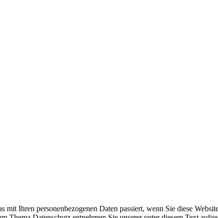
s mit Ihren personenbezogenen Daten passiert, wenn Sie diese Websit
 zum Thema Datenschutz entnehmen Sie unserer unter diesem Text aufge