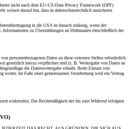
 Anbieter nicht nach dem EU-US-Data Privacy Framework (DPF)
Wir weisen darauf hin, dass in datenschutzrechtlich unsicheren
 Datenübertragung in die USA ist danach zulässig, wenn der
Informationen zu Übermittlungen an Drittstaaten einschließlich der
 von personenbezogenen Daten an diese externen Stellen erforderlich.
r gesetzlich hierzu verpflichtet sind (z. B. Weitergabe von Daten an
chtsgrundlage die Datenweitergabe erlaubt. Beim Einsatz von
g weiter. Im Falle einer gemeinsamen Verarbeitung wird ein Vertrag
erzeit widerrufen. Die Rechtmäßigkeit der bis zum Widerruf erfolgten
GVO)
 JEDERZEIT DAS RECHT, AUS GRÜNDEN, DIE SICH AUS