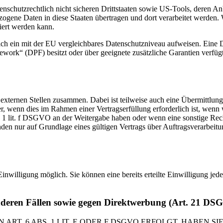
enschutzrechtlich nicht sicheren Drittstaaten sowie US-Tools, deren
ezogene Daten in diese Staaten übertragen und dort verarbeitet werden. 
iert werden kann.
zlich ein mit der EU vergleichbares Datenschutzniveau aufweisen. Eine
rk“ (DPF) besitzt oder über geeignete zusätzliche Garantien verfügt. 
 externen Stellen zusammen. Dabei ist teilweise auch eine Übermittlung
 wenn dies im Rahmen einer Vertragserfüllung erforderlich ist, wenn wi
s. 1 lit. f DSGVO an der Weitergabe haben oder wenn eine sonstige Re
n nur auf Grundlage eines gültigen Vertrags über Auftragsverarbeitun
inwilligung möglich. Sie können eine bereits erteilte Einwilligung jed
nderen Fällen sowie gegen Direktwerbung (Art. 21 DS
. 6 ABS. 1 LIT. E ODER F DSGVO ERFOLGT, HABEN SIE