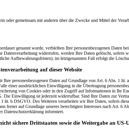
ie allein oder gemeinsam mit anderen über die Zwecke und Mittel der V
cherdauer genannt wurde, verbleiben Ihre personenbezogenen Daten bei 
r Datenverarbeitung widerrufen, werden Ihre Daten gelöscht, sofern wi
liche Aufbewahrungsfristen); im letztgenannten Fall erfolgt die Löschu
tenverarbeitung auf dieser Website
 wir Ihre personenbezogenen Daten auf Grundlage von Art. 6 Abs. 1 li
lle einer ausdrücklichen Einwilligung in die Übertragung personenbez
icherung von Cookies oder in den Zugriff auf Informationen in Ihr Endge
Die Einwilligung ist jederzeit widerrufbar. Sind Ihre Daten zur Vert
. 1 lit. b DSGVO. Des Weiteren verarbeiten wir Ihre Daten, sofern diese 
 ferner auf Grundlage unseres berechtigten Interesses nach Art. 6 Abs
r Datenschutzerklärung informiert.
icht sichere Drittstaaten sowie die Weitergabe an US-U