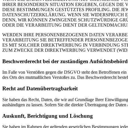
IHRER BESONDEREN SITUATION ERGEBEN, GEGEN DIE 
DIESE BESTIMMUNGEN GESTÜTZTES PROFILING. DIE J
DATENSCHUTZERKLÄRUNG. WENN SIE WIDERSPRUCH EI
DENN, WIR KÖNNEN ZWINGENDE SCHUTZWÜRDIGE GRÜN
ODER DIE VERARBEITUNG DIENT DER GELTENDMACHUN
WERDEN IHRE PERSONENBEZOGENEN DATEN VERARBEITE
VERARBEITUNG SIE BETREFFENDER PERSONENBEZOGEN
ES MIT SOLCHER DIREKTWERBUNG IN VERBINDUNG ST
ZUM ZWECKE DER DIREKTWERBUNG VERWENDET (WIDERS
Beschwerde­recht bei der zuständigen Aufsichts­behörd
Im Falle von Verstößen gegen die DSGVO steht den Betroffenen ein Be
des Orts des mutmaßlichen Verstoßes zu. Das Beschwerderecht besteht
Recht auf Daten­übertrag­barkeit
Sie haben das Recht, Daten, die wir auf Grundlage Ihrer Einwilligung 
aushändigen zu lassen. Sofern Sie die direkte Übertragung der Daten a
Auskunft, Berichtigung und Löschung
Sie haben im Rahmen der geltenden gesetzlichen Bestimmungen jeder